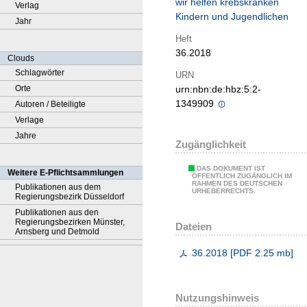
wir helfen krebskranken
Verlag
Kindern und Jugendlichen
Jahr
Heft
36.2018
Clouds
Schlagwörter
URN
Orte
urn:nbn:de:hbz:5:2-
1349909
Autoren / Beteiligte
Verlage
Jahre
Zugänglichkeit
DAS DOKUMENT IST
Weitere E-Pflichtsammlungen
ÖFFENTLICH ZUGÄNGLICH IM
RAHMEN DES DEUTSCHEN
Publikationen aus dem
URHEBERRECHTS.
Regierungsbezirk Düsseldorf
Publikationen aus den
Regierungsbezirken Münster,
Dateien
Arnsberg und Detmold
36.2018
[
PDF
2.25 mb
]
Nutzungshinweis