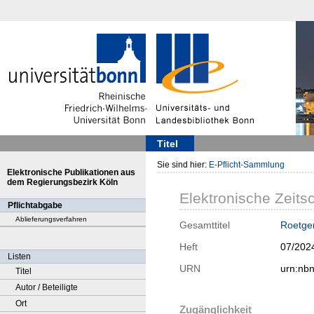
Titel
Sie sind hier:
E-Pflicht-Sammlung
Elektronische Publikationen aus
dem Regierungsbezirk Köln
Elektronische Zeitsc
Pflichtabgabe
Ablieferungsverfahren
Gesamttitel
Roetgen
Heft
07/202
Listen
URN
urn:nb
Titel
Autor / Beteiligte
Ort
Zugänglichkeit