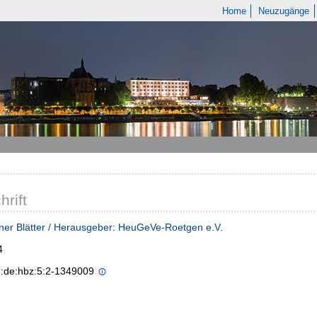
Home
Neuzugänge
hrift
er Blätter / Herausgeber: HeuGeVe-Roetgen e.V.
4
n:de:hbz:5:2-1349009