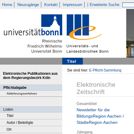
Home
Neuzugänge
Kontakt
Impressum
Erweiterte Suche
Titel
Sie sind hier:
E-Pflicht-Sammlung
Elektronische Publikationen aus
dem Regierungsbezirk Köln
Elektronische
Pflichtabgabe
Zeitschrift
Ablieferungsverfahren
Gesamttitel
Listen
Newsletter für die
Titel
BildungsRegion Aachen /
StädteRegion Aachen
Autor / Beteiligte
Ort
Jahrgang