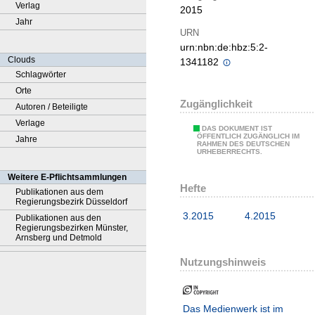
Verlag
2015
Jahr
URN
urn:nbn:de:hbz:5:2-
Clouds
1341182
Schlagwörter
Orte
Zugänglichkeit
Autoren / Beteiligte
Verlage
DAS DOKUMENT IST
ÖFFENTLICH ZUGÄNGLICH IM
Jahre
RAHMEN DES DEUTSCHEN
URHEBERRECHTS.
Weitere E-Pflichtsammlungen
Hefte
Publikationen aus dem
Regierungsbezirk Düsseldorf
3.2015
4.2015
Publikationen aus den
Regierungsbezirken Münster,
Arnsberg und Detmold
Nutzungshinweis
Das Medienwerk ist im