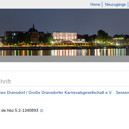
Home
Neuzugänge
hrift
hes Dransdorf / Große Dransdorfer Karnevalsgesellschaft e.V. : Session
n:de:hbz:5:2-1340893