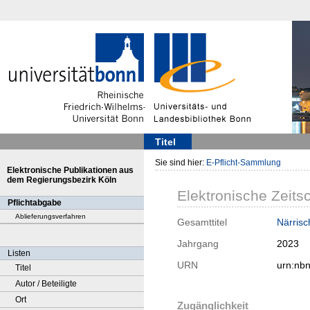
Titel
Sie sind hier:
E-Pflicht-Sammlung
Elektronische Publikationen aus
dem Regierungsbezirk Köln
Elektronische Zeitsc
Pflichtabgabe
Ablieferungsverfahren
Gesamttitel
Närrisc
Jahrgang
2023
Listen
URN
urn:nb
Titel
Autor / Beteiligte
Ort
Zugänglichkeit