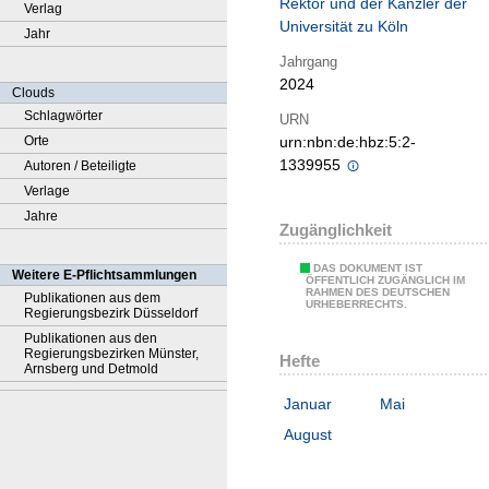
Rektor und der Kanzler der
Verlag
Universität zu Köln
Jahr
Jahrgang
2024
Clouds
Schlagwörter
URN
Orte
urn:nbn:de:hbz:5:2-
1339955
Autoren / Beteiligte
Verlage
Jahre
Zugänglichkeit
DAS DOKUMENT IST
Weitere E-Pflichtsammlungen
ÖFFENTLICH ZUGÄNGLICH IM
RAHMEN DES DEUTSCHEN
Publikationen aus dem
URHEBERRECHTS.
Regierungsbezirk Düsseldorf
Publikationen aus den
Regierungsbezirken Münster,
Hefte
Arnsberg und Detmold
Januar
Mai
August