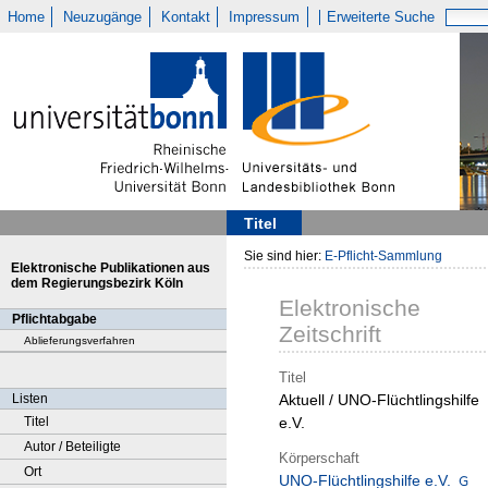
Home
Neuzugänge
Kontakt
Impressum
Erweiterte Suche
Titel
Sie sind hier:
E-Pflicht-Sammlung
Elektronische Publikationen aus
dem Regierungsbezirk Köln
Elektronische
Pflichtabgabe
Zeitschrift
Ablieferungsverfahren
Titel
Listen
Aktuell / UNO-Flüchtlingshilfe
Titel
e.V.
Autor / Beteiligte
Körperschaft
Ort
UNO-Flüchtlingshilfe e.V.