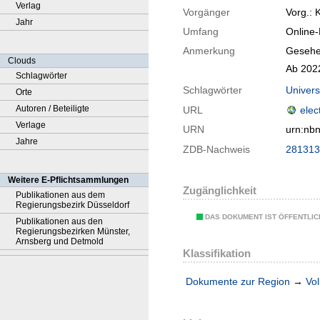
Verlag
Vorgänger
Vorg.: 
Jahr
Umfang
Online
Anmerkung
Gesehe
Clouds
Ab 2022
Schlagwörter
Schlagwörter
Univers
Orte
Autoren / Beteiligte
URL
elec
Verlage
URN
urn:nb
Jahre
ZDB-Nachweis
281313
Weitere E-Pflichtsammlungen
Zugänglichkeit
Publikationen aus dem
Regierungsbezirk Düsseldorf
DAS DOKUMENT IST ÖFFENTLI
Publikationen aus den
Regierungsbezirken Münster,
Arnsberg und Detmold
Klassifikation
Dokumente zur Region
→
Vol