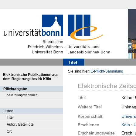
Titel
Sie sind hier:
E-Pflicht-Sammlung
Elektronische Publikationen aus
dem Regierungsbezirk Köln
Elektronische Zeitsc
Pflichtabgabe
Ablieferungsverfahren
Titel
Kölner 
Weitere Titel
Unimag
Listen
Körperschaft
Univers
Titel
Autor / Beteiligte
Erschienen
Köln
:
U
Ort
Erscheinungsweise
Ersch. 