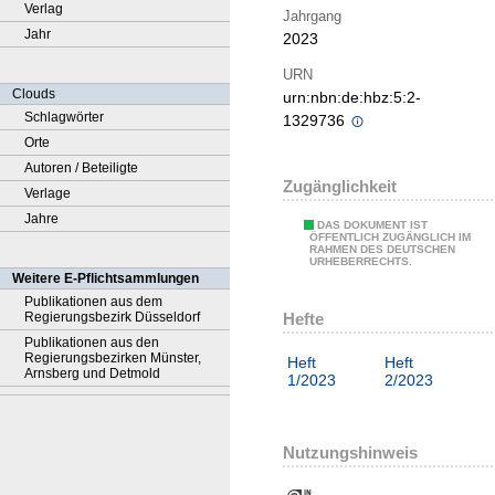
Verlag
Jahrgang
Jahr
2023
URN
Clouds
urn:nbn:de:hbz:5:2-
Schlagwörter
1329736
Orte
Autoren / Beteiligte
Zugänglichkeit
Verlage
Jahre
DAS DOKUMENT IST
ÖFFENTLICH ZUGÄNGLICH IM
RAHMEN DES DEUTSCHEN
URHEBERRECHTS.
Weitere E-Pflichtsammlungen
Publikationen aus dem
Hefte
Regierungsbezirk Düsseldorf
Publikationen aus den
Regierungsbezirken Münster,
Heft
Heft
Arnsberg und Detmold
1/2023
2/2023
Nutzungshinweis