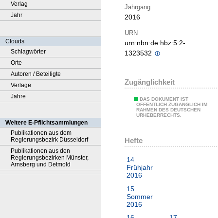
Verlag
Jahrgang
Jahr
2016
URN
Clouds
urn:nbn:de:hbz:5:2-
Schlagwörter
1323532
Orte
Autoren / Beteiligte
Zugänglichkeit
Verlage
Jahre
DAS DOKUMENT IST
ÖFFENTLICH ZUGÄNGLICH IM
RAHMEN DES DEUTSCHEN
URHEBERRECHTS.
Weitere E-Pflichtsammlungen
Publikationen aus dem
Hefte
Regierungsbezirk Düsseldorf
Publikationen aus den
Regierungsbezirken Münster,
14
Arnsberg und Detmold
Frühjahr
2016
15
Sommer
2016
16
17