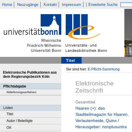
Home
Neuzugänge
Kontakt
Impressum
Erweiterte Suche
Titel
Sie sind hier:
E-Pflicht-Sammlung
Elektronische Publikationen aus
dem Regierungsbezirk Köln
Elektronische
Pflichtabgabe
Zeitschrift
Ablieferungsverfahren
Gesamttitel
Listen
Haaren (+): das
Titel
Stadtteilmagazin für Haaren,
Verlautenheide, Quinx /
Autor / Beteiligte
Herausgeber: nonplusuntra
Ort