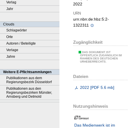
Verlag
2022
Jahr
URN
urn:nbn:de:hbz:5:2-
Clouds
1322311
Schlagwörter
Orte
Zugänglichkeit
Autoren / Beteiligte
Verlage
DAS DOKUMENT IST
ÖFFENTLICH ZUGÄNGLICH IM
Jahre
RAHMEN DES DEUTSCHEN
URHEBERRECHTS.
Weitere E-Pflichtsammlungen
Dateien
Publikationen aus dem
Regierungsbezirk Düsseldorf
2022
[
PDF
5.6 mb
]
Publikationen aus den
Regierungsbezirken Münster,
Arnsberg und Detmold
Nutzungshinweis
Das Medienwerk ist im