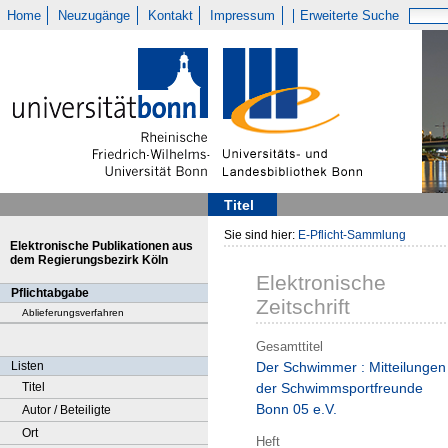
Home
Neuzugänge
Kontakt
Impressum
Erweiterte Suche
Titel
Sie sind hier:
E-Pflicht-Sammlung
Elektronische Publikationen aus
dem Regierungsbezirk Köln
Elektronische
Pflichtabgabe
Zeitschrift
Ablieferungsverfahren
Gesamttitel
Listen
Der Schwimmer : Mitteilungen
Titel
der Schwimmsportfreunde
Bonn 05 e.V.
Autor / Beteiligte
Ort
Heft