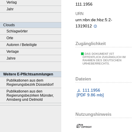
Verlag
111.1956
Jahr
URN
urn:nbn:de:hbz:5:2-
Clouds
1319012
Schlagwörter
Orte
Zugänglichkeit
Autoren / Beteiligte
Verlage
DAS DOKUMENT IST
ÖFFENTLICH ZUGÄNGLICH IM
Jahre
RAHMEN DES DEUTSCHEN
URHEBERRECHTS.
Weitere E-Pflichtsammlungen
Dateien
Publikationen aus dem
Regierungsbezirk Düsseldorf
111.1956
Publikationen aus den
[
PDF
9.86 mb
]
Regierungsbezirken Münster,
Arnsberg und Detmold
Nutzungshinweis