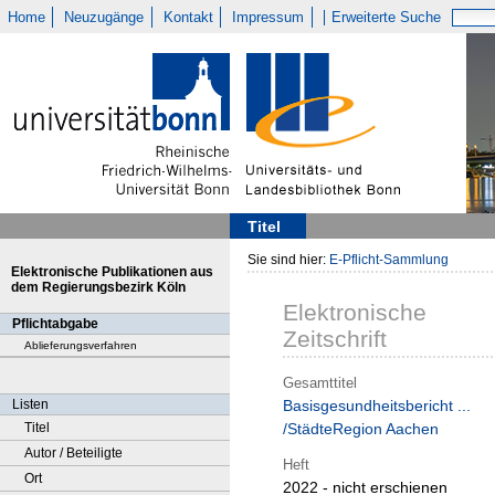
Home
Neuzugänge
Kontakt
Impressum
Erweiterte Suche
Titel
Sie sind hier:
E-Pflicht-Sammlung
Elektronische Publikationen aus
dem Regierungsbezirk Köln
Elektronische
Pflichtabgabe
Zeitschrift
Ablieferungsverfahren
Gesamttitel
Listen
Basisgesundheitsbericht ...
Titel
/StädteRegion Aachen
Autor / Beteiligte
Heft
Ort
2022 - nicht erschienen