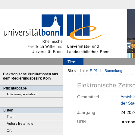
Titel
Sie sind hier:
E-Pflicht-Sammlung
Elektronische Publikationen aus
dem Regierungsbezirk Köln
Elektronische Zeitsc
Pflichtabgabe
Ablieferungsverfahren
Gesamttitel
Amtsbla
der Sta
Listen
Jahrgang
24.202
Titel
URN
urn:nb
Autor / Beteiligte
Ort