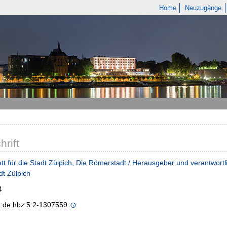
Home
Neuzugänge
hrift
tt für die Stadt Zülpich, Die Römerstadt / Herausgeber und verantwortl
dt Zülpich
4
n:de:hbz:5:2-1307559