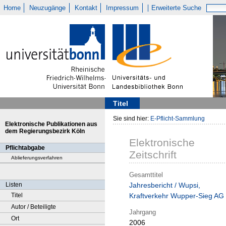
Home
Neuzugänge
Kontakt
Impressum
Erweiterte Suche
Titel
Sie sind hier:
E-Pflicht-Sammlung
Elektronische Publikationen aus
dem Regierungsbezirk Köln
Elektronische
Pflichtabgabe
Zeitschrift
Ablieferungsverfahren
Gesamttitel
Listen
Jahresbericht / Wupsi,
Titel
Kraftverkehr Wupper-Sieg AG
Autor / Beteiligte
Jahrgang
Ort
2006