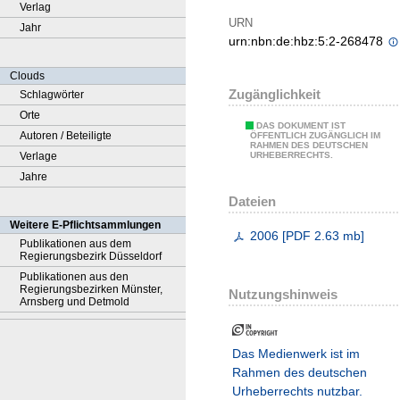
Verlag
URN
Jahr
urn:nbn:de:hbz:5:2-268478
Clouds
Zugänglichkeit
Schlagwörter
Orte
DAS DOKUMENT IST
Autoren / Beteiligte
ÖFFENTLICH ZUGÄNGLICH IM
RAHMEN DES DEUTSCHEN
Verlage
URHEBERRECHTS.
Jahre
Dateien
Weitere E-Pflichtsammlungen
2006
[
PDF
2.63 mb
]
Publikationen aus dem
Regierungsbezirk Düsseldorf
Publikationen aus den
Regierungsbezirken Münster,
Nutzungshinweis
Arnsberg und Detmold
Das Medienwerk ist im
Rahmen des deutschen
Urheberrechts nutzbar.