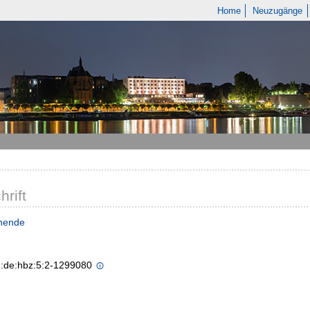
Home
Neuzugänge
hrift
nende
n:de:hbz:5:2-1299080