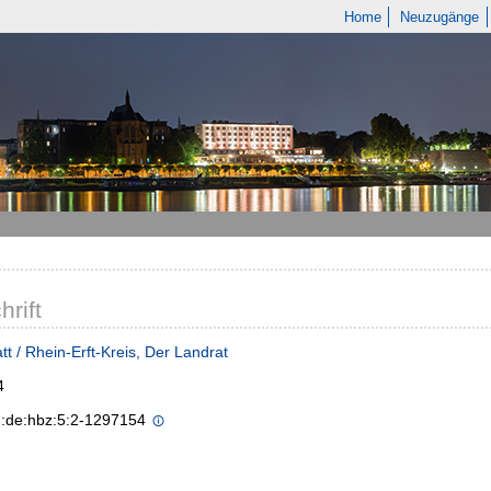
Home
Neuzugänge
hrift
tt / Rhein-Erft-Kreis, Der Landrat
4
n:de:hbz:5:2-1297154