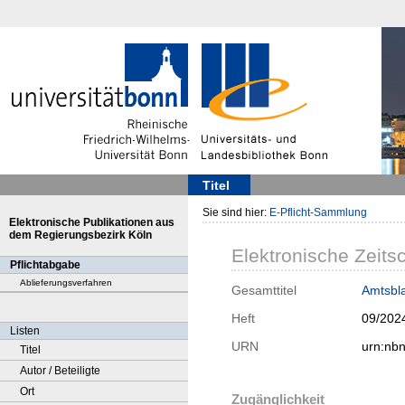
Titel
Sie sind hier:
E-Pflicht-Sammlung
Elektronische Publikationen aus
dem Regierungsbezirk Köln
Elektronische Zeitsc
Pflichtabgabe
Ablieferungsverfahren
Gesamttitel
Amtsbla
Heft
09/202
Listen
URN
urn:nb
Titel
Autor / Beteiligte
Ort
Zugänglichkeit