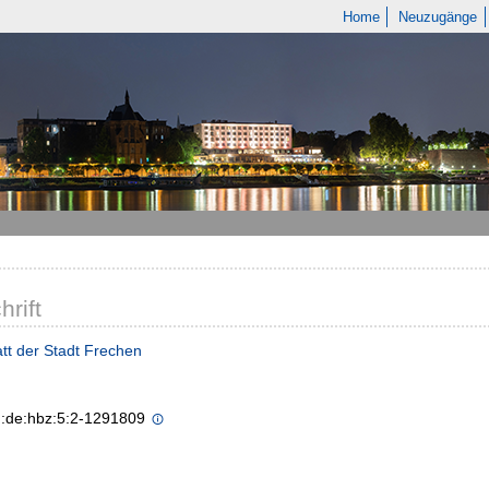
Home
Neuzugänge
hrift
tt der Stadt Frechen
n:de:hbz:5:2-1291809