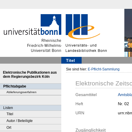
Titel
Sie sind hier:
E-Pflicht-Sammlung
Elektronische Publikationen aus
dem Regierungsbezirk Köln
Elektronische Zeitsc
Pflichtabgabe
Ablieferungsverfahren
Gesamttitel
Amtsbla
Heft
Nr. 02
Listen
URN
urn:nb
Titel
Autor / Beteiligte
Ort
Zugänglichkeit