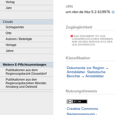
Verlag
URN
Jahr
urn:nbn:de:hbz:5:2-619976
Clouds
Zugänglichkeit
Schlagwörter
Orte
DAS DOKUMENT IST AUS
Autoren / Beteiligte
LIZENZRECHTLICHEN GRÜNDEN
NUR AN DEN SERVICE-PCS DER
Verlage
ULB ZUGÄNGLICH.
Jahre
Klassifikation
Weitere E-Pflichtsammlungen
Dokumente zur Region
→
Publikationen aus dem
Amtsblätter. Statistische
Regierungsbezirk Düsseldorf
Berichte
→
Amtsblätter
Publikationen aus den
Regierungsbezirken Münster,
Arnsberg und Detmold
Nutzungshinweis
Creative Commons
Namensnennung -