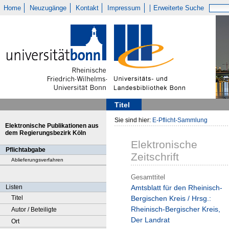
Home
Neuzugänge
Kontakt
Impressum
Erweiterte Suche
Titel
Sie sind hier:
E-Pflicht-Sammlung
Elektronische Publikationen aus
dem Regierungsbezirk Köln
Elektronische
Pflichtabgabe
Zeitschrift
Ablieferungsverfahren
Gesamttitel
Listen
Amtsblatt für den Rheinisch-
Titel
Bergischen Kreis / Hrsg.:
Rheinisch-Bergischer Kreis,
Autor / Beteiligte
Der Landrat
Ort