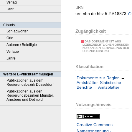
Verlag
URN
Jahr
urn:nbn:de:hbz:5:2-618873
Clouds
Zugänglichkeit
Schlagwörter
Orte
DAS DOKUMENT IST AUS
Autoren / Beteiligte
LIZENZRECHTLICHEN GRÜNDEN
NUR AN DEN SERVICE-PCS DER
Verlage
ULB ZUGÄNGLICH.
Jahre
Klassifikation
Weitere E-Pflichtsammlungen
Dokumente zur Region
→
Publikationen aus dem
Amtsblätter. Statistische
Regierungsbezirk Düsseldorf
Berichte
→
Amtsblätter
Publikationen aus den
Regierungsbezirken Münster,
Arnsberg und Detmold
Nutzungshinweis
Creative Commons
Namensnennung -