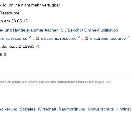
 Jg. online nicht mehr verfügbar
-Ressource
n am 28.05.15
rie- und Handelskammer Aachen
/
Bericht
/
Online-Publikation
tronic resource
;
electronic resource
;
electronic resource
n:de:hbz:5:2-12953
6-3
ZRECHTLICHEN GRÜNDEN NUR AN DEN SERVICE-PCS DER ULB ZUGÄNGLICH.
völkerung. Soziales. Wirtschaft. Raumordnung. Umweltschutz
→
Wirtsc