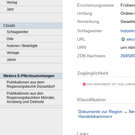
Verlag
Erscheinungsweise
Frühere
Jahr
Umfang
Online
Anmerkung
Gesehe
Clouds
Schlagwörter
Indust
Schlagwörter
Orte
URL
elec
Autoren / Beteiligte
URN
urn:nb
Verlage
ZDB-Nachweis
268585
Jahre
Zugänglichkeit
Weitere E-Pflichtsammlungen
Publikationen aus dem
DAS DOKUMENT IST AUS LIZEN
Regierungsbezirk Düsseldorf
Publikationen aus den
Regierungsbezirken Münster,
Klassifikation
Arnsberg und Detmold
Dokumente zur Region
→
Be
Handelskammern
Links