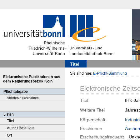
Titel
Sie sind hier:
E-Pflicht-Sammlung
Elektronische Publikationen aus
dem Regierungsbezirk Köln
Elektronische Zeitsc
Pflichtabgabe
Ablieferungsverfahren
Titel
IHK-Jah
Weitere Titel
Jahresb
Listen
Körperschaft
Indust
Titel
Autor / Beteiligte
Erschienen
Aachen
Ort
Erscheinungsfrequenz
Unkn