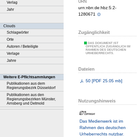
URN
Verlag
urn:nbn:de:hbz:5:2-
Jahr
1280671
Clouds
Zugänglichkeit
Schlagwörter
Orte
DAS DOKUMENT IST
Autoren / Beteiligte
ÖFFENTLICH ZUGÄNGLICH IM
RAHMEN DES DEUTSCHEN
Verlage
URHEBERRECHTS.
Jahre
Dateien
Weitere E-Pflichtsammlungen
50
[
PDF
25.05 mb
]
Publikationen aus dem
Regierungsbezirk Düsseldorf
Publikationen aus den
Regierungsbezirken Münster,
Nutzungshinweis
Arnsberg und Detmold
Das Medienwerk ist im
Rahmen des deutschen
Urheberrechts nutzbar.