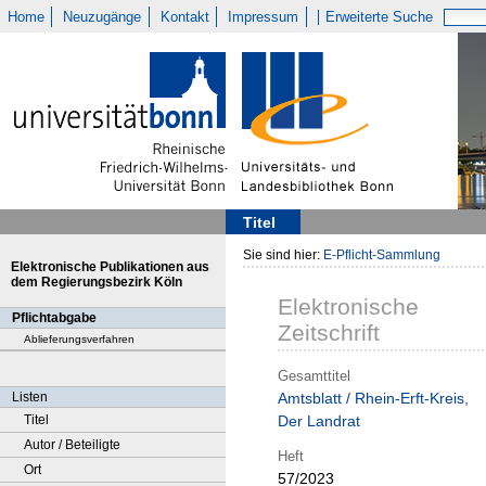
Home
Neuzugänge
Kontakt
Impressum
Erweiterte Suche
Titel
Sie sind hier:
E-Pflicht-Sammlung
Elektronische Publikationen aus
dem Regierungsbezirk Köln
Elektronische
Pflichtabgabe
Zeitschrift
Ablieferungsverfahren
Gesamttitel
Listen
Amtsblatt / Rhein-Erft-Kreis,
Titel
Der Landrat
Autor / Beteiligte
Heft
Ort
57/2023