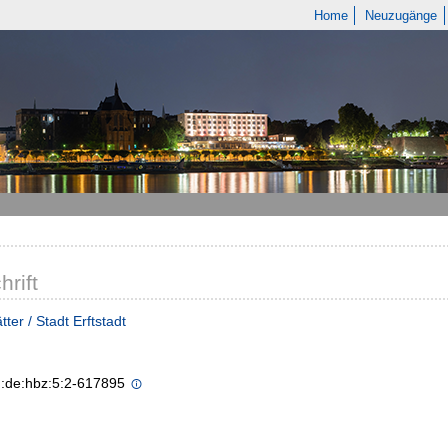
Home
Neuzugänge
hrift
ter / Stadt Erftstadt
n:de:hbz:5:2-617895