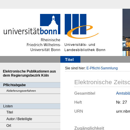
Titel
Sie sind hier:
E-Pflicht-Sammlung
Elektronische Publikationen aus
dem Regierungsbezirk Köln
Elektronische Zeitsc
Pflichtabgabe
Ablieferungsverfahren
Gesamttitel
Amtsblät
Heft
Nr. 27
Listen
URN
urn:nb
Titel
Autor / Beteiligte
Ort
Zugänglichkeit