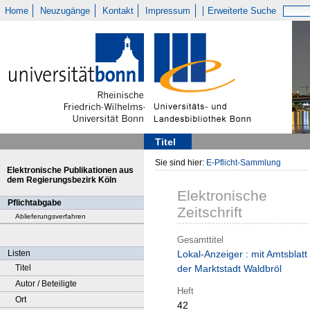
Home
Neuzugänge
Kontakt
Impressum
Erweiterte Suche
Titel
Sie sind hier:
E-Pflicht-Sammlung
Elektronische Publikationen aus
dem Regierungsbezirk Köln
Elektronische
Pflichtabgabe
Zeitschrift
Ablieferungsverfahren
Gesamttitel
Listen
Lokal-Anzeiger : mit Amtsblatt
Titel
der Marktstadt Waldbröl
Autor / Beteiligte
Heft
Ort
42