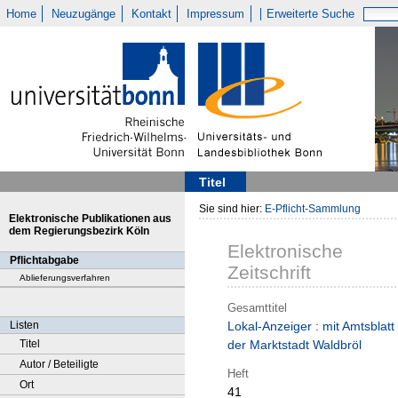
Home
Neuzugänge
Kontakt
Impressum
Erweiterte Suche
Titel
Sie sind hier:
E-Pflicht-Sammlung
Elektronische Publikationen aus
dem Regierungsbezirk Köln
Elektronische
Pflichtabgabe
Zeitschrift
Ablieferungsverfahren
Gesamttitel
Listen
Lokal-Anzeiger : mit Amtsblatt
Titel
der Marktstadt Waldbröl
Autor / Beteiligte
Heft
Ort
41