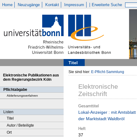
Home
Neuzugänge
Kontakt
Impressum
Erweiterte Suche
Titel
Sie sind hier:
E-Pflicht-Sammlung
Elektronische Publikationen aus
dem Regierungsbezirk Köln
Elektronische
Pflichtabgabe
Zeitschrift
Ablieferungsverfahren
Gesamttitel
Listen
Lokal-Anzeiger : mit Amtsblatt
Titel
der Marktstadt Waldbröl
Autor / Beteiligte
Heft
Ort
37