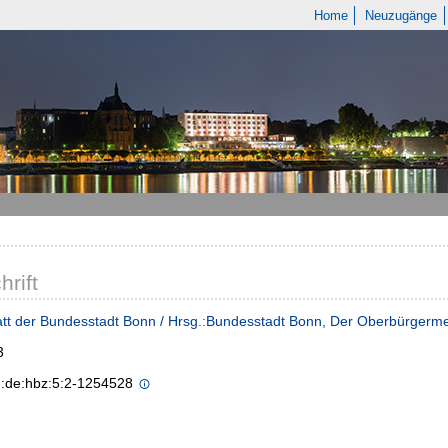
Home
Neuzugänge
hrift
tt der Bundesstadt Bonn / Hrsg.:Bundesstadt Bonn, Der Oberbürgerme
3
n:de:hbz:5:2-1254528