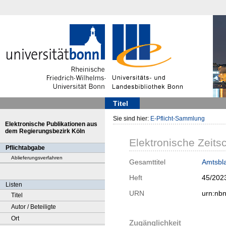
Titel
Sie sind hier:
E-Pflicht-Sammlung
Elektronische Publikationen aus
dem Regierungsbezirk Köln
Elektronische Zeitsc
Pflichtabgabe
Ablieferungsverfahren
Gesamttitel
Amtsbla
Heft
45/202
Listen
URN
urn:nb
Titel
Autor / Beteiligte
Ort
Zugänglichkeit