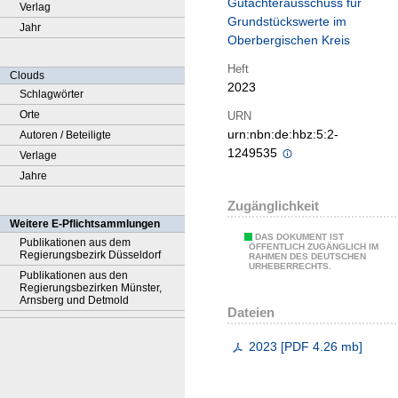
Gutachterausschuss für
Verlag
Grundstückswerte im
Jahr
Oberbergischen Kreis
Heft
Clouds
2023
Schlagwörter
Orte
URN
urn:nbn:de:hbz:5:2-
Autoren / Beteiligte
1249535
Verlage
Jahre
Zugänglichkeit
Weitere E-Pflichtsammlungen
DAS DOKUMENT IST
Publikationen aus dem
ÖFFENTLICH ZUGÄNGLICH IM
Regierungsbezirk Düsseldorf
RAHMEN DES DEUTSCHEN
URHEBERRECHTS.
Publikationen aus den
Regierungsbezirken Münster,
Arnsberg und Detmold
Dateien
2023
[
PDF
4.26 mb
]