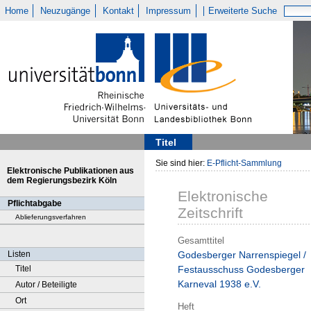
Home
Neuzugänge
Kontakt
Impressum
Erweiterte Suche
Titel
Sie sind hier:
E-Pflicht-Sammlung
Elektronische Publikationen aus
dem Regierungsbezirk Köln
Elektronische
Pflichtabgabe
Zeitschrift
Ablieferungsverfahren
Gesamttitel
Listen
Godesberger Narrenspiegel /
Titel
Festausschuss Godesberger
Karneval 1938 e.V.
Autor / Beteiligte
Ort
Heft