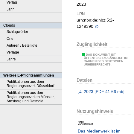
Verlag
2023
Jahr
URN
urn:nbn:de:hbz:5:2-
Clouds
1249390
Schlagwörter
Orte
Zugänglichkeit
Autoren / Beteiligte
Verlage
DAS DOKUMENT IST
ÖFFENTLICH ZUGÄNGLICH IM
Jahre
RAHMEN DES DEUTSCHEN
URHEBERRECHTS.
Weitere E-Pflichtsammlungen
Dateien
Publikationen aus dem
Regierungsbezirk Düsseldorf
2023
[
PDF
41.66 mb
]
Publikationen aus den
Regierungsbezirken Münster,
Arnsberg und Detmold
Nutzungshinweis
Das Medienwerk ist im