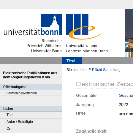
Titel
Sie sind hier:
E-Pflicht-Sammlung
Elektronische Publikationen aus
dem Regierungsbezirk Köln
Elektronische Zeitsc
Pflichtabgabe
Ablieferungsverfahren
Gesamttitel
Geschäf
Jahrgang
2022
Listen
URN
urn:nb
Titel
Autor / Beteiligte
Ort
Zugänglichkeit