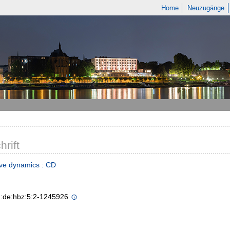
Home
Neuzugänge
hrift
ive dynamics : CD
n:de:hbz:5:2-1245926