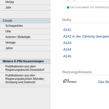
Verlag
Jahr
DAS DOKUMENT IST ÖFFENTLI
Hefte
Clouds
Schlagwörter
A141
Orte
A142 in der Zählung überga
Autoren / Beteiligte
Verlage
A143
Jahre
A144
A145
Weitere E-Pflichtsammlungen
Publikationen aus dem
Regierungsbezirk Düsseldorf
Nutzungshinweis
Publikationen aus den
Regierungsbezirken Münster,
Das Me
Arnsberg und Detmold