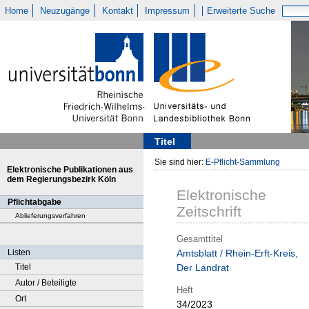
Home
Neuzugänge
Kontakt
Impressum
Erweiterte Suche
Titel
Sie sind hier:
E-Pflicht-Sammlung
Elektronische Publikationen aus
dem Regierungsbezirk Köln
Elektronische
Pflichtabgabe
Zeitschrift
Ablieferungsverfahren
Gesamttitel
Listen
Amtsblatt / Rhein-Erft-Kreis,
Titel
Der Landrat
Autor / Beteiligte
Heft
Ort
34/2023