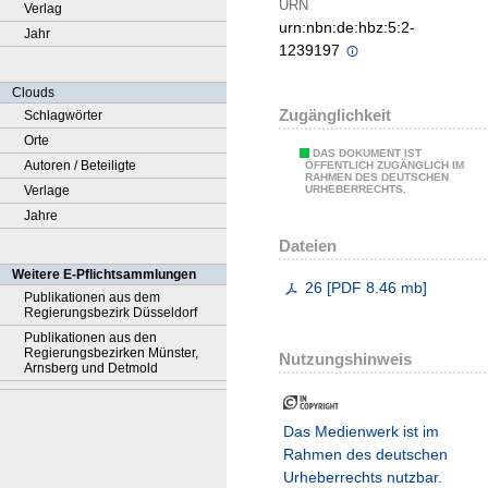
URN
Verlag
urn:nbn:de:hbz:5:2-
Jahr
1239197
Clouds
Zugänglichkeit
Schlagwörter
Orte
DAS DOKUMENT IST
Autoren / Beteiligte
ÖFFENTLICH ZUGÄNGLICH IM
RAHMEN DES DEUTSCHEN
Verlage
URHEBERRECHTS.
Jahre
Dateien
Weitere E-Pflichtsammlungen
26
[
PDF
8.46 mb
]
Publikationen aus dem
Regierungsbezirk Düsseldorf
Publikationen aus den
Regierungsbezirken Münster,
Nutzungshinweis
Arnsberg und Detmold
Das Medienwerk ist im
Rahmen des deutschen
Urheberrechts nutzbar.