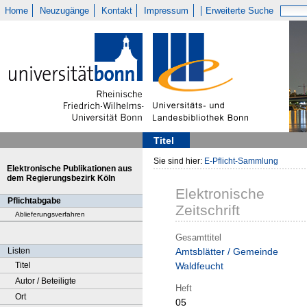
Home
Neuzugänge
Kontakt
Impressum
Erweiterte Suche
Titel
Sie sind hier:
E-Pflicht-Sammlung
Elektronische Publikationen aus
dem Regierungsbezirk Köln
Elektronische
Pflichtabgabe
Zeitschrift
Ablieferungsverfahren
Gesamttitel
Listen
Amtsblätter / Gemeinde
Titel
Waldfeucht
Autor / Beteiligte
Heft
Ort
05