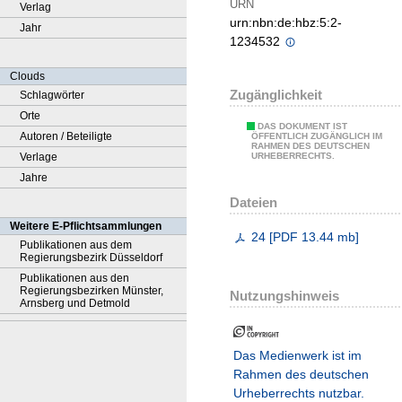
URN
Verlag
urn:nbn:de:hbz:5:2-
Jahr
1234532
Clouds
Zugänglichkeit
Schlagwörter
Orte
DAS DOKUMENT IST
Autoren / Beteiligte
ÖFFENTLICH ZUGÄNGLICH IM
RAHMEN DES DEUTSCHEN
Verlage
URHEBERRECHTS.
Jahre
Dateien
Weitere E-Pflichtsammlungen
24
[
PDF
13.44 mb
]
Publikationen aus dem
Regierungsbezirk Düsseldorf
Publikationen aus den
Regierungsbezirken Münster,
Nutzungshinweis
Arnsberg und Detmold
Das Medienwerk ist im
Rahmen des deutschen
Urheberrechts nutzbar.