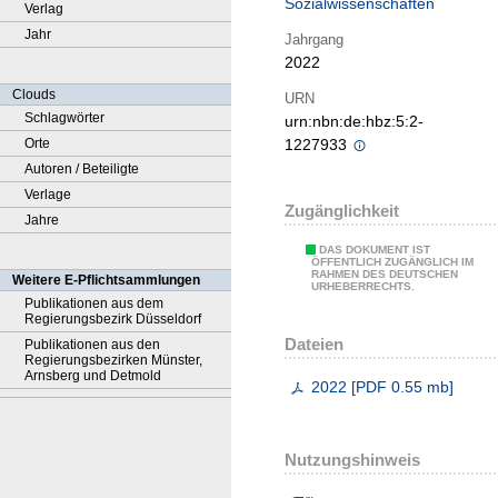
Sozialwissenschaften
Verlag
Jahr
Jahrgang
2022
Clouds
URN
Schlagwörter
urn:nbn:de:hbz:5:2-
Orte
1227933
Autoren / Beteiligte
Verlage
Zugänglichkeit
Jahre
DAS DOKUMENT IST
ÖFFENTLICH ZUGÄNGLICH IM
RAHMEN DES DEUTSCHEN
Weitere E-Pflichtsammlungen
URHEBERRECHTS.
Publikationen aus dem
Regierungsbezirk Düsseldorf
Dateien
Publikationen aus den
Regierungsbezirken Münster,
Arnsberg und Detmold
2022
[
PDF
0.55 mb
]
Nutzungshinweis