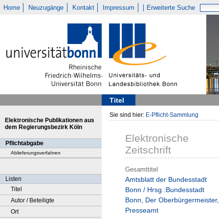
Home
Neuzugänge
Kontakt
Impressum
Erweiterte Suche
Titel
Sie sind hier:
E-Pflicht-Sammlung
Elektronische Publikationen aus
dem Regierungsbezirk Köln
Elektronische
Pflichtabgabe
Zeitschrift
Ablieferungsverfahren
Gesamttitel
Listen
Amtsblatt der Bundesstadt
Titel
Bonn / Hrsg.:Bundesstadt
Bonn, Der Oberbürgermeister,
Autor / Beteiligte
Presseamt
Ort