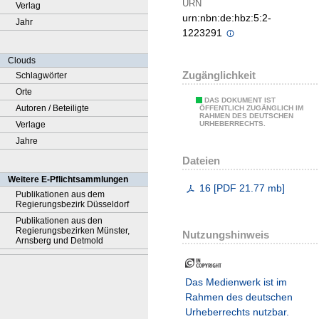
URN
Verlag
urn:nbn:de:hbz:5:2-
Jahr
1223291
Clouds
Zugänglichkeit
Schlagwörter
Orte
DAS DOKUMENT IST
Autoren / Beteiligte
ÖFFENTLICH ZUGÄNGLICH IM
RAHMEN DES DEUTSCHEN
Verlage
URHEBERRECHTS.
Jahre
Dateien
Weitere E-Pflichtsammlungen
16
[
PDF
21.77 mb
]
Publikationen aus dem
Regierungsbezirk Düsseldorf
Publikationen aus den
Regierungsbezirken Münster,
Nutzungshinweis
Arnsberg und Detmold
Das Medienwerk ist im
Rahmen des deutschen
Urheberrechts nutzbar.