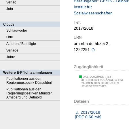
Herausgeber: GESIS - Leibniz
Verlag
Institut für
Jahr
Sozialwissenschaften
Heft
Clouds
2017/2018
Schlagwörter
Orte
URN
urn:nbn:de:hbz:5:2-
Autoren / Beteiligte
1222291
Verlage
Jahre
Zugänglichkeit
Weitere E-Pflichtsammlungen
DAS DOKUMENT IST
Publikationen aus dem
ÖFFENTLICH ZUGÄNGLICH IM
Regierungsbezirk Düsseldorf
RAHMEN DES DEUTSCHEN
URHEBERRECHTS.
Publikationen aus den
Regierungsbezirken Münster,
Arnsberg und Detmold
Dateien
2017/2018
[
PDF
0.66 mb
]