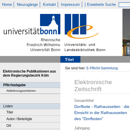
Home
Neuzugänge
Kontakt
Impressum
Erweiterte Suche
Titel
Sie sind hier:
E-Pflicht-Sammlung
Elektronische Publikationen aus
dem Regierungsbezirk Köln
Elektronische
Pflichtabgabe
Zeitschrift
Ablieferungsverfahren
Gesamttitel
Listen
Dorfbote - Rathausseiten : die
Titel
Einsicht in die Rathausseiten
des "Dorfboten"
Autor / Beteiligte
Ort
Jahrgang