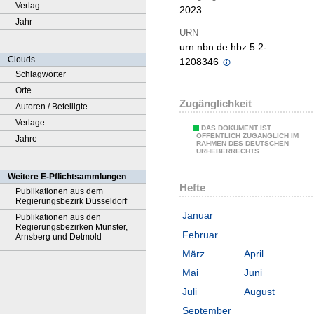
Verlag
2023
Jahr
URN
urn:nbn:de:hbz:5:2-
Clouds
1208346
Schlagwörter
Orte
Zugänglichkeit
Autoren / Beteiligte
Verlage
DAS DOKUMENT IST
ÖFFENTLICH ZUGÄNGLICH IM
Jahre
RAHMEN DES DEUTSCHEN
URHEBERRECHTS.
Weitere E-Pflichtsammlungen
Hefte
Publikationen aus dem
Regierungsbezirk Düsseldorf
Januar
Publikationen aus den
Regierungsbezirken Münster,
Februar
Arnsberg und Detmold
März
April
Mai
Juni
Juli
August
September