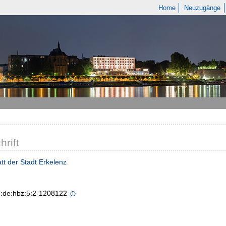
Home
Neuzugänge
hrift
tt der Stadt Erkelenz
n:de:hbz:5:2-1208122