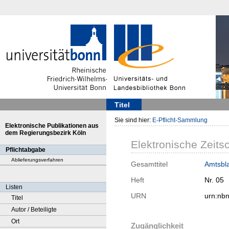
Titel
Sie sind hier:
E-Pflicht-Sammlung
Elektronische Publikationen aus
dem Regierungsbezirk Köln
Elektronische Zeitsc
Pflichtabgabe
Ablieferungsverfahren
Gesamttitel
Amtsbla
Heft
Nr. 05
Listen
URN
urn:nb
Titel
Autor / Beteiligte
Ort
Zugänglichkeit