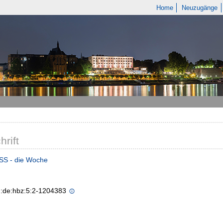
Home
Neuzugänge
hrift
S - die Woche
n:de:hbz:5:2-1204383