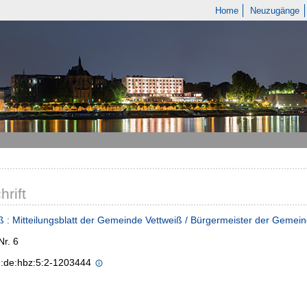
Home
Neuzugänge
hrift
ß : Mitteilungsblatt der Gemeinde Vettweiß / Bürgermeister der Gemei
Nr. 6
n:de:hbz:5:2-1203444