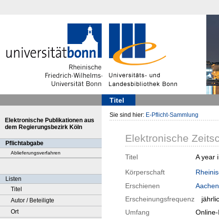
Titel
Sie sind hier:
E-Pflicht-Sammlung
Elektronische Publikationen aus
dem Regierungsbezirk Köln
Elektronische Zeitsc
Pflichtabgabe
Ablieferungsverfahren
Titel
A year 
Körperschaft
Rheinis
Listen
Erschienen
Aachen
Titel
Erscheinungsfrequenz
jährli
Autor / Beteiligte
Ort
Umfang
Online