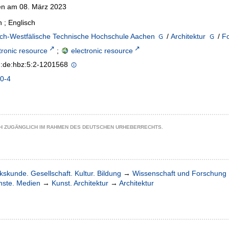
n am 08. März 2023
 ; Englisch
sch-Westfälische Technische Hochschule Aachen
/
Architektur
/
F
tronic resource
;
electronic resource
n:de:hbz:5:2-1201568
0-4
CH ZUGÄNGLICH IM RAHMEN DES DEUTSCHEN URHEBERRECHTS.
kskunde. Gesellschaft. Kultur. Bildung
→
Wissenschaft und Forschung
nste. Medien
→
Kunst. Architektur
→
Architektur