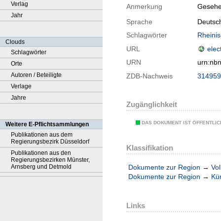
Verlag
Anmerkung
Gesehe
Jahr
Sprache
Deutsch
Schlagwörter
Rheini
Clouds
URL
elec
Schlagwörter
URN
urn:nb
Orte
Autoren / Beteiligte
ZDB-Nachweis
314959
Verlage
Jahre
Zugänglichkeit
DAS DOKUMENT IST ÖFFENTLI
Weitere E-Pflichtsammlungen
Publikationen aus dem
Regierungsbezirk Düsseldorf
Klassifikation
Publikationen aus den
Regierungsbezirken Münster,
Dokumente zur Region
→
Vol
Arnsberg und Detmold
Dokumente zur Region
→
Kü
Links