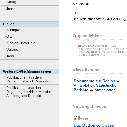
Verlag
Nr. 28-30
Jahr
URN
urn:nbn:de:hbz:5:2-612260
Clouds
Schlagwörter
Zugänglichkeit
Orte
Autoren / Beteiligte
DAS DOKUMENT IST AUS
LIZENZRECHTLICHEN GRÜNDEN
Verlage
NUR AN DEN SERVICE-PCS DER
ULB ZUGÄNGLICH.
Jahre
Klassifikation
Weitere E-Pflichtsammlungen
Publikationen aus dem
Dokumente zur Region
→
Regierungsbezirk Düsseldorf
Amtsblätter. Statistische
Publikationen aus den
Berichte
→
Amtsblätter
Regierungsbezirken Münster,
Arnsberg und Detmold
Nutzungshinweis
Das Medienwerk ist im