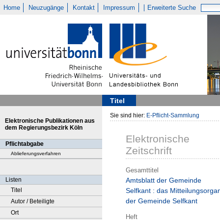
Home
Neuzugänge
Kontakt
Impressum
Erweiterte Suche
Titel
Sie sind hier:
E-Pflicht-Sammlung
Elektronische Publikationen aus
dem Regierungsbezirk Köln
Elektronische
Pflichtabgabe
Zeitschrift
Ablieferungsverfahren
Gesamttitel
Listen
Amtsblatt der Gemeinde
Titel
Selfkant : das Mitteilungsorga
der Gemeinde Selfkant
Autor / Beteiligte
Ort
Heft