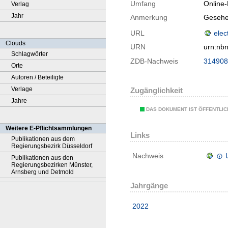
Umfang
Online
Verlag
Jahr
Anmerkung
Gesehe
URL
elec
Clouds
URN
urn:nb
Schlagwörter
ZDB-Nachweis
314908
Orte
Autoren / Beteiligte
Verlage
Zugänglichkeit
Jahre
DAS DOKUMENT IST ÖFFENTLI
Weitere E-Pflichtsammlungen
Links
Publikationen aus dem
Regierungsbezirk Düsseldorf
Nachweis
Publikationen aus den
Regierungsbezirken Münster,
Arnsberg und Detmold
Jahrgänge
2022