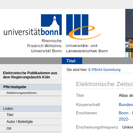
Titel
Sie sind hier:
E-Pflicht-Sammlung
Elektronische Publikationen aus
dem Regierungsbezirk Köln
Elektronische Zeitsc
Pflichtabgabe
Ablieferungsverfahren
Titel
Atlas d
Körperschaft
Bundesi
Listen
Erschienen
Bonn
:
Titel
2022-
Autor / Beteiligte
Erscheinungsfrequenz
Unkn
Ort