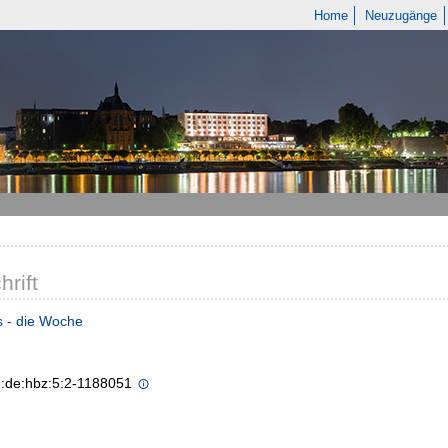
Home
Neuzugänge
hrift
s - die Woche
n:de:hbz:5:2-1188051