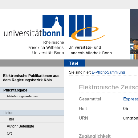
Titel
Sie sind hier:
E-Pflicht-Sammlung
Elektronische Publikationen aus
dem Regierungsbezirk Köln
Elektronische Zeitsc
Pflichtabgabe
Ablieferungsverfahren
Gesamttitel
Expres
Heft
05
Listen
URN
urn:nb
Titel
Autor / Beteiligte
Ort
Zugänglichkeit